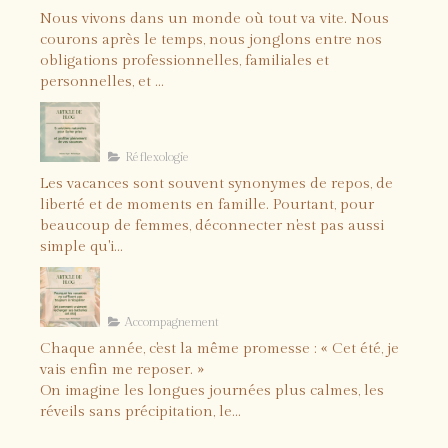
Nous vivons dans un monde où tout va vite. Nous
courons après le temps, nous jonglons entre nos
obligations professionnelles, familiales et
personnelles, et ...
5 solutions naturelles pour
lâcher prise et profiter
pleinement de vos vacances
Réflexologie
Les vacances sont souvent synonymes de repos, de
liberté et de moments en famille. Pourtant, pour
beaucoup de femmes, déconnecter n'est pas aussi
simple qu'i...
Comment vraiment recharger
vos batteries cet été ?
Accompagnement
Chaque année, c'est la même promesse : « Cet été, je
vais enfin me reposer. »
On imagine les longues journées plus calmes, les
réveils sans précipitation, le...