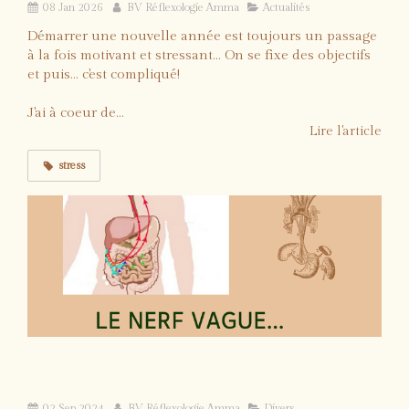
08 Jan 2026
BV Réflexologie Amma
Actualités
Démarrer une nouvelle année est toujours un passage
à la fois motivant et stressant... On se fixe des objectifs
et puis... c'est compliqué!
J'ai à coeur de...
Lire l'article
stress
Le Le Nerf Vague : votre allié inattendu
pour la gestion du stress
02 Sep 2024
BV Réflexologie Amma
Divers