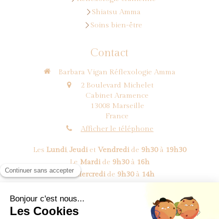
Shiatsu Amma
Soins bien-être
Contact
Barbara Vigan Réflexologie Amma
2 Boulevard Michelet
Cabinet Aramence
13008
Marseille
France
Afficher le téléphone
Les
Lundi
,
Jeudi
et
Vendredi
de
9h30
à
19h30
Le
Mardi
de
9h30
à
16h
Le
Mercredi
de
9h30
à
14h
Prendre rendez-vous
©2018 BV Réflexologie Amma - Réflexologue Marseille 8