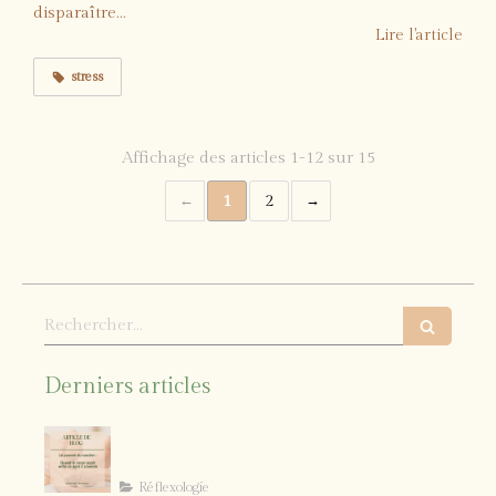
disparaître...
Lire l'article
stress
Affichage des articles 1-12 sur 15
1
2
Rechercher
Derniers articles
Le pouvoir du toucher : quand le
corps reçoit enfin ce dont il a
besoin
Réflexologie