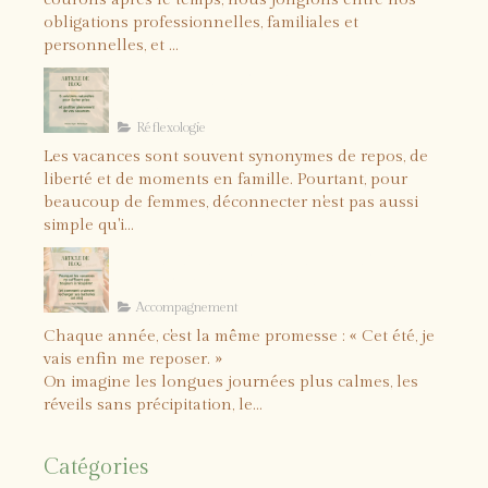
obligations professionnelles, familiales et
personnelles, et ...
5 solutions naturelles pour
lâcher prise et profiter
pleinement de vos vacances
Réflexologie
Les vacances sont souvent synonymes de repos, de
liberté et de moments en famille. Pourtant, pour
beaucoup de femmes, déconnecter n'est pas aussi
simple qu'i...
Comment vraiment recharger
vos batteries cet été ?
Accompagnement
Chaque année, c'est la même promesse : « Cet été, je
vais enfin me reposer. »
On imagine les longues journées plus calmes, les
réveils sans précipitation, le...
Catégories