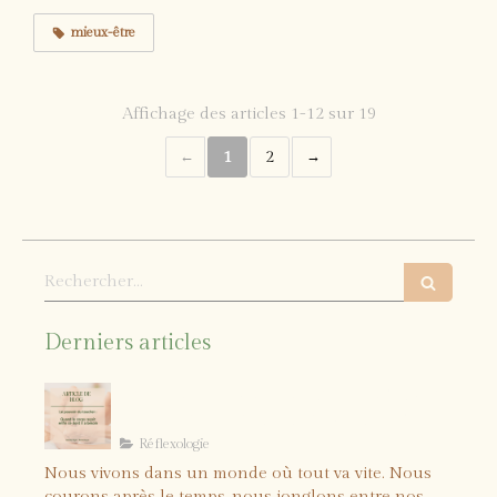
mieux-être
Affichage des articles 1-12 sur 19
1
2
Rechercher
Derniers articles
Le pouvoir du toucher : quand le
corps reçoit enfin ce dont il a
besoin
Réflexologie
Nous vivons dans un monde où tout va vite. Nous
courons après le temps, nous jonglons entre nos