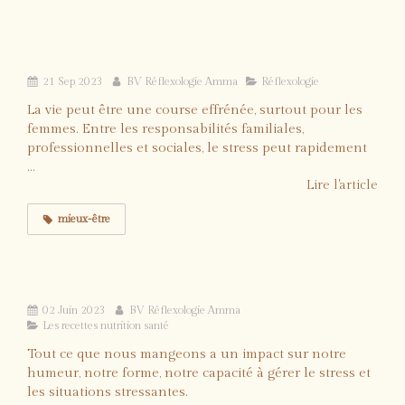
Pourquoi associer parfois la réflexologie
aux huiles essentielles ? Le soulagement
du stress au naturel
21 Sep 2023
BV Réflexologie Amma
Réflexologie
La vie peut être une course effrénée, surtout pour les
femmes. Entre les responsabilités familiales,
professionnelles et sociales, le stress peut rapidement
...
Lire l'article
mieux-être
Mes 3 aliments chouchou pour la gestion
du stress
02 Juin 2023
BV Réflexologie Amma
Les recettes nutrition santé
Tout ce que nous mangeons a un impact sur notre
humeur, notre forme, notre capacité à gérer le stress et
les situations stressantes.