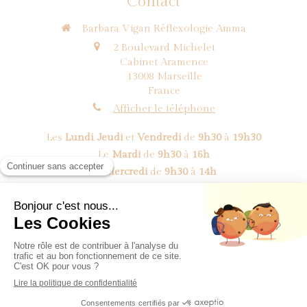
Contact
Barbara Vigan Réflexologie Amma
2 Boulevard Michelet
Cabinet Aramence
13008
Marseille
France
Afficher le téléphone
Les
Lundi
,
Jeudi
et
Vendredi
de
9h30
à
19h30
Le
Mardi
de
9h30
à
16h
Le
Mercredi
de
9h30
à
14h
Prendre rendez-vous
©2018 BV Réflexologie Amma - Réflexologue Marseille 8
Création et référencement du site par Simplébo
Site partenaire de
Omyzen