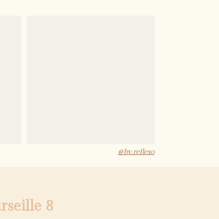
@bv.reflexo
seille 8