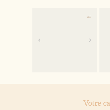
1
/
8
Votre c