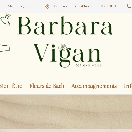
008 Marseille, France
Disponible aujourd'hui de 9h30 à 19h30
Bien-Être
Fleurs de Bach
Accompagnements
Inf