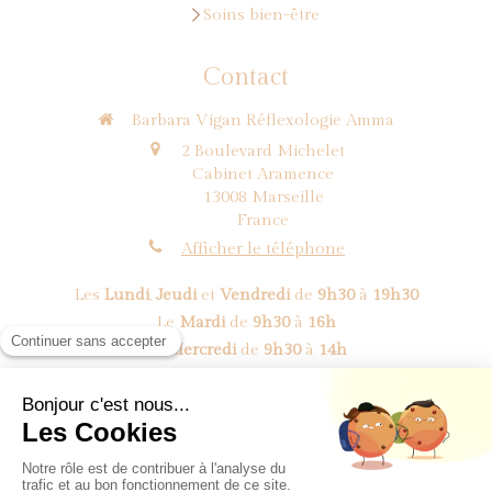
Soins bien-être
Contact
Barbara Vigan Réflexologie Amma
2 Boulevard Michelet
Cabinet Aramence
13008
Marseille
France
Afficher le téléphone
Les
Lundi
,
Jeudi
et
Vendredi
de
9h30
à
19h30
Le
Mardi
de
9h30
à
16h
Le
Mercredi
de
9h30
à
14h
Prendre rendez-vous
©2018 BV Réflexologie Amma - Réflexologue Marseille 8