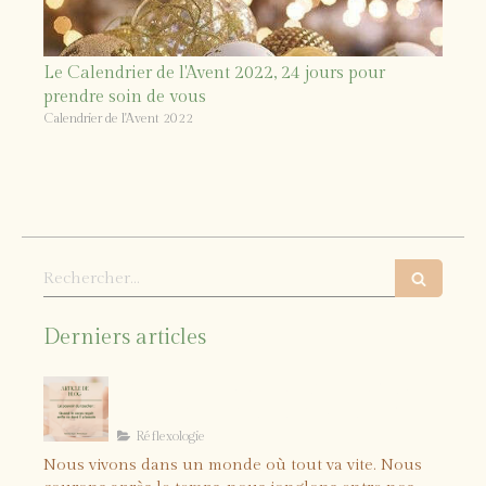
Le Calendrier de l'Avent 2022, 24 jours pour
prendre soin de vous
Calendrier de l'Avent 2022
Rechercher
Derniers articles
Le pouvoir du toucher : quand le
corps reçoit enfin ce dont il a
besoin
Réflexologie
Nous vivons dans un monde où tout va vite. Nous