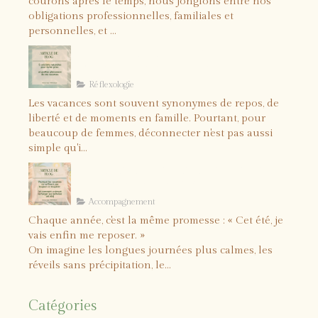
courons après le temps, nous jonglons entre nos
obligations professionnelles, familiales et
personnelles, et ...
5 solutions naturelles pour
lâcher prise et profiter
pleinement de vos vacances
Réflexologie
Les vacances sont souvent synonymes de repos, de
liberté et de moments en famille. Pourtant, pour
beaucoup de femmes, déconnecter n'est pas aussi
simple qu'i...
Comment vraiment recharger
vos batteries cet été ?
Accompagnement
Chaque année, c'est la même promesse : « Cet été, je
vais enfin me reposer. »
On imagine les longues journées plus calmes, les
réveils sans précipitation, le...
Catégories