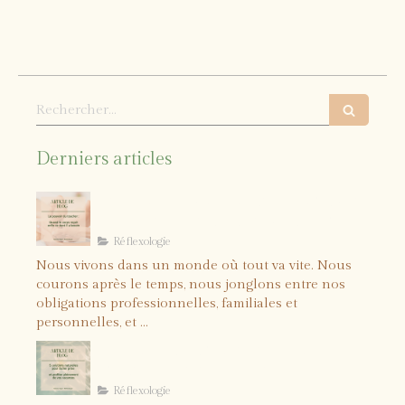
Rechercher
Derniers articles
Le pouvoir du toucher : quand le
corps reçoit enfin ce dont il a
besoin
Réflexologie
Nous vivons dans un monde où tout va vite. Nous
courons après le temps, nous jonglons entre nos
obligations professionnelles, familiales et
personnelles, et ...
5 solutions naturelles pour
lâcher prise et profiter
pleinement de vos vacances
Réflexologie