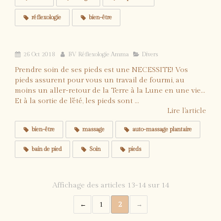
réflexologie
bien-être
Le rituel "Petons d'Hiver"
26 Oct 2018
BV Réflexologie Amma
Divers
Prendre soin de ses pieds est une NECESSITE! Vos
pieds assurent pour vous un travail de fourmi, au
moins un aller-retour de la Terre à la Lune en une vie...
Et à la sortie de l'été, les pieds sont ...
Lire l'article
bien-être
massage
auto-massage plantaire
bain de pied
Soin
pieds
Affichage des articles 13-14 sur 14
1
2