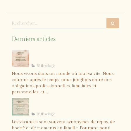
Rechercher
Derniers articles
Le pouvoir du toucher : quand le
corps reçoit enfin ce dont il a
besoin
Réflexologie
Nous vivons dans un monde où tout va vite. Nous
courons après le temps, nous jonglons entre nos
obligations professionnelles, familiales et
personnelles, et ...
5 solutions naturelles pour
lâcher prise et profiter
pleinement de vos vacances
Réflexologie
Les vacances sont souvent synonymes de repos, de
liberté et de moments en famille. Pourtant, pour