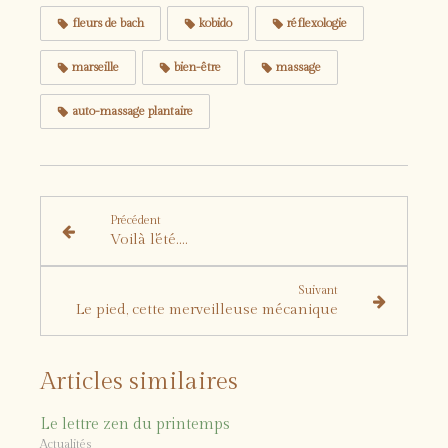
fleurs de bach
kobido
réflexologie
marseille
bien-être
massage
auto-massage plantaire
Précédent
Voilà l'été....
Suivant
Le pied, cette merveilleuse mécanique
Articles similaires
Le lettre zen du printemps
Actualités