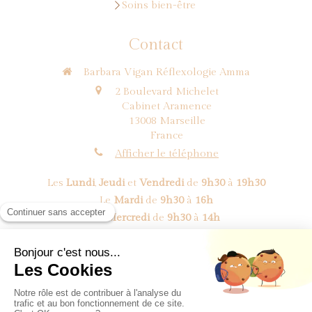
Soins bien-être
Contact
Barbara Vigan Réflexologie Amma
2 Boulevard Michelet
Cabinet Aramence
13008
Marseille
France
Afficher le téléphone
Les
Lundi
,
Jeudi
et
Vendredi
de
9h30
à
19h30
Le
Mardi
de
9h30
à
16h
Le
Mercredi
de
9h30
à
14h
Prendre rendez-vous
©2018 BV Réflexologie Amma - Réflexologue Marseille 8