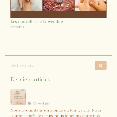
Les nouvelles de Novembre
Actualités
Rechercher
Derniers articles
Le pouvoir du toucher : quand le
corps reçoit enfin ce dont il a
besoin
Réflexologie
Nous vivons dans un monde où tout va vite. Nous
courons après le temps, nous jonglons entre nos