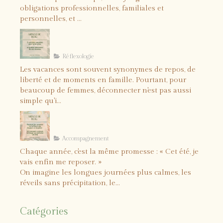
obligations professionnelles, familiales et
personnelles, et ...
5 solutions naturelles pour
lâcher prise et profiter
pleinement de vos vacances
Réflexologie
Les vacances sont souvent synonymes de repos, de
liberté et de moments en famille. Pourtant, pour
beaucoup de femmes, déconnecter n'est pas aussi
simple qu'i...
Comment vraiment recharger
vos batteries cet été ?
Accompagnement
Chaque année, c'est la même promesse : « Cet été, je
vais enfin me reposer. »
On imagine les longues journées plus calmes, les
réveils sans précipitation, le...
Catégories