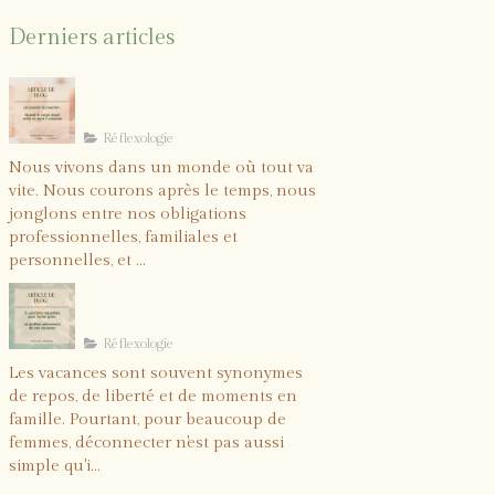
Derniers articles
Le pouvoir du toucher :
quand le corps reçoit
enfin ce dont il a
Réflexologie
besoin
Nous vivons dans un monde où tout va
vite. Nous courons après le temps, nous
jonglons entre nos obligations
professionnelles, familiales et
personnelles, et ...
5 solutions naturelles
pour lâcher prise et
profiter pleinement de
Réflexologie
vos vacances
Les vacances sont souvent synonymes
de repos, de liberté et de moments en
famille. Pourtant, pour beaucoup de
femmes, déconnecter n'est pas aussi
simple qu'i...