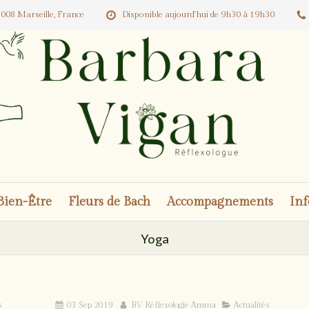
008 Marseille, France
Disponible aujourd'hui de 9h30 à 19h30
Bien-Être
Fleurs de Bach
Accompagnements
Inf
Yoga
La lettre de Septembre
s
03 Sep 2019
BV Réflexologie Amma
Actualités