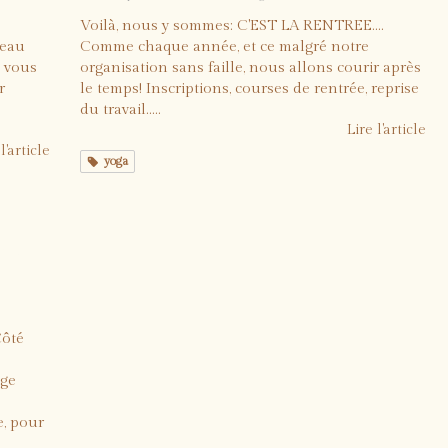
Voilà, nous y sommes: C'EST LA RENTREE....
veau
Comme chaque année, et ce malgré notre
x vous
organisation sans faille, nous allons courir après
r
le temps! Inscriptions, courses de rentrée, reprise
du travail.....
Lire l'article
l'article
yoga
medi
Côté
age
e, pour