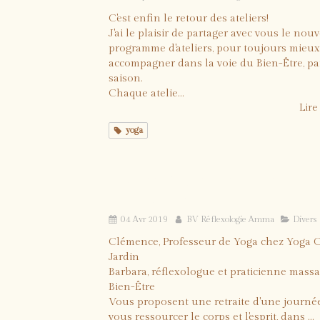
C'est enfin le retour des ateliers!
J'ai le plaisir de partager avec vous le nou
programme d'ateliers, pour toujours mieu
accompagner dans la voie du Bien-Être, pa
saison.
Chaque atelie...
Lire 
yoga
Journée Yoga et Bien-Être - Sa
15 juin 2019
04 Avr 2019
BV Réflexologie Amma
Divers
Clémence, Professeur de Yoga chez Yoga 
Jardin
Barbara, réflexologue et praticienne mass
Bien-Être
Vous proposent une retraite d'une journé
vous ressourcer le corps et l'esprit, dans ...