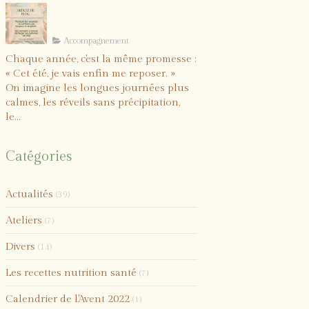
Comment vraiment
recharger vos batteries
cet été ?
Accompagnement
Chaque année, c'est la même promesse :
« Cet été, je vais enfin me reposer. »
On imagine les longues journées plus
calmes, les réveils sans précipitation,
le...
Catégories
Actualités
(39)
Ateliers
(7)
Divers
(14)
Les recettes nutrition santé
(7)
Calendrier de l'Avent 2022
(1)