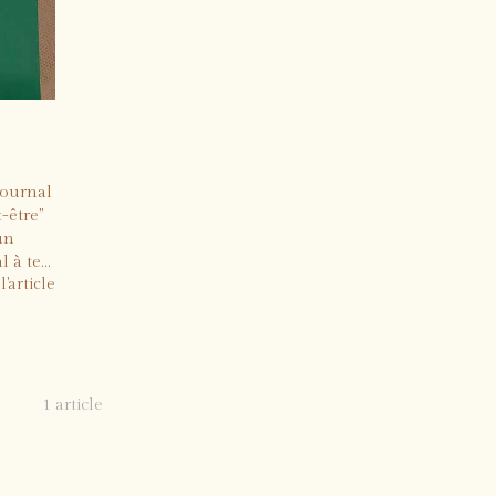
Journal
-être"
un
à te...
l'article
1 article