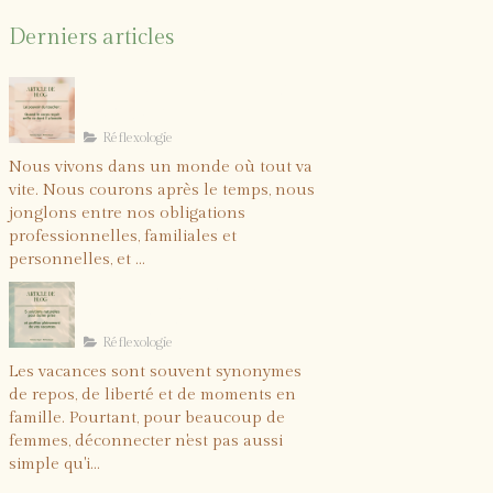
Derniers articles
Le pouvoir du toucher :
quand le corps reçoit
enfin ce dont il a
Réflexologie
besoin
Nous vivons dans un monde où tout va
vite. Nous courons après le temps, nous
jonglons entre nos obligations
professionnelles, familiales et
personnelles, et ...
5 solutions naturelles
pour lâcher prise et
profiter pleinement de
Réflexologie
vos vacances
Les vacances sont souvent synonymes
de repos, de liberté et de moments en
famille. Pourtant, pour beaucoup de
femmes, déconnecter n'est pas aussi
simple qu'i...