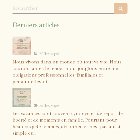
Rechercher
Derniers articles
Le pouvoir du toucher : quand le
corps reçoit enfin ce dont il a
besoin
Réflexologie
Nous vivons dans un monde où tout va vite. Nous
courons après le temps, nous jonglons entre nos
obligations professionnelles, familiales et
personnelles, et ...
5 solutions naturelles pour
lâcher prise et profiter
pleinement de vos vacances
Réflexologie
Les vacances sont souvent synonymes de repos, de
liberté et de moments en famille. Pourtant, pour
beaucoup de femmes, déconnecter n'est pas aussi
simple qu'i...